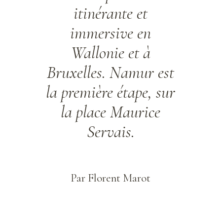
e.
itinérante et
l
st
immersive en
pla
ent
Wallonie et à
che
u
Bruxelles. Namur est
éta
ère
la première étape, sur
n’e
 à
la place Maurice
s
se.
Servais.
es
co
d'un
Par Florent Marot
es
e
Rho