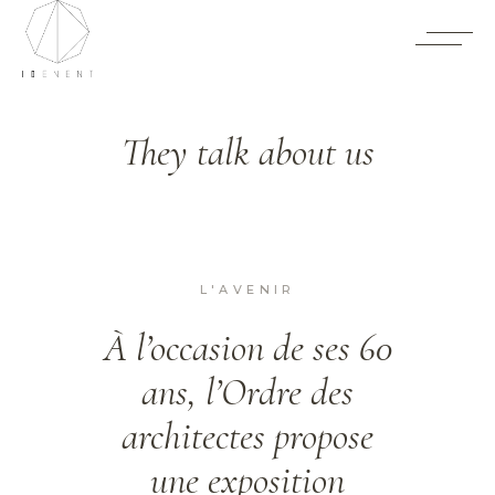
They talk about us
L'AVENIR
e
À l’occasion de ses 60
M
ste
ans, l’Ordre des
ieu
architectes propose
u du
une exposition
g